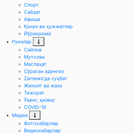
Спорт
Саёҳат
Афиша
Қонун ва ҳужжатлар
Йўриқнома
Рукнлар
Сайлов
Мутолаа
Маслаҳат
Сўраган эдингиз
Zarnews'да суҳбат
Жиноят ва жазо
Тижорат
Ўқинг, қизиқ!
COVID-19
Медиа
Фотохабарлар
Видеохабарлар