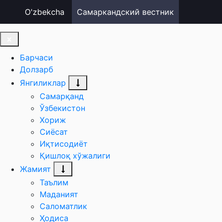
O'zbekcha
Самаркандский вестник
Барчаси
Долзарб
Янгиликлар
Самарқанд
Ўзбекистон
Хориж
Сиёсат
Иқтисодиёт
Қишлоқ хўжалиги
Жамият
Таълим
Маданият
Саломатлик
Ҳодиса