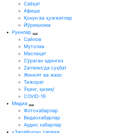
Саёҳат
Афиша
Қонун ва ҳужжатлар
Йўриқнома
Рукнлар
Сайлов
Мутолаа
Маслаҳат
Сўраган эдингиз
Zarnews'да суҳбат
Жиноят ва жазо
Тижорат
Ўқинг, қизиқ!
COVID-19
Медиа
Фотохабарлар
Видеохабарлар
Аудио хабарлар
«Зарафшон» тарихи