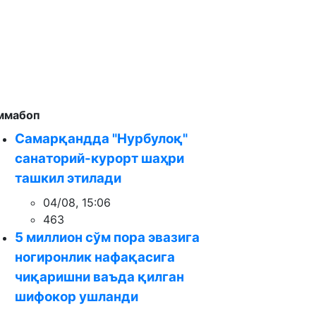
ммабоп
Самарқандда "Нурбулоқ"
санаторий-курорт шаҳри
ташкил этилади
04/08, 15:06
463
5 миллион сўм пора эвазига
ногиронлик нафақасига
чиқаришни ваъда қилган
шифокор ушланди