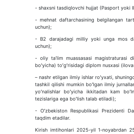
- shaxsni tasdiqlovchi hujjat (Pasport yoki 
- mehnat daftarchasining belgilangan tart
uchun);
- B2 darajadagi milliy yoki unga mos dar
uchun)
;
- oliy ta’lim muassasasi magistraturasi d
b
oʻ
yicha) t
oʻgʻ
risidagi diplom nusxasi (ilovas
– nashr etilgan ilmiy ishlar r
oʻ
yxati, shuning
tashkil qilishi mumkin b
oʻ
lgan
ilmiy jurnal
y
oʻ
nalishlar b
oʻ
yicha ikkitadan kam b
oʻ
l
tezislariga
ega b
oʻ
lish talab etiladi);
-
Oʻ
zbekiston Respublikasi Prezidenti Davl
taqdim etadilar.
Kirish imtihonlari
202
5
-yil 1-noyabrdan 2