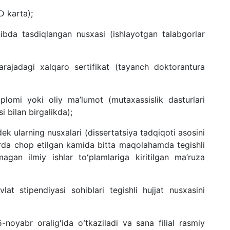
ID karta)
;
ibda tasdiqlangan nusxasi (ishlayotgan talabgorlar
ajadagi xalqaro sertifikat
(tayanch doktorantura
iplomi yoki oliy ma’lumot (mutaxassislik dasturlari
i bilan birgalikda);
dek ularning nusxalari (disserta
t
siya tadqiqoti asosini
larda chop etilgan kamida bitta maqola
hamda
tegishli
magan ilmiy ishlar t
oʻ
plamlariga kiritilgan ma’ruza
at stipendiyasi sohiblari tegishli hujjat nusxasini
5-noyabr
oraligʻida oʻtkaziladi va sana filial rasmiy