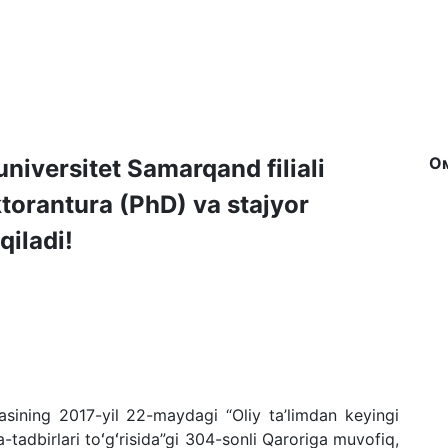
О
universitet Samarqand filiali
torantura (PhD) va stajyor
qiladi!
asining 2017
-
yil 22
-
maydagi “
Oliy ta’limdan keyingi
-tadbirlari toʻgʻrisida
”gi 304-sonli Qaroriga muvofiq,