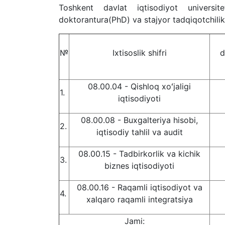
Toshkent davlat iqtisodiyot
universi
doktorantura(PhD)
va stajyor tadqiqotchili
№
Ixtisoslik shifri
d
08.00.04
-
Qishloq x
oʻ
jaligi
1.
iqtisodiyoti
08.00.08 - Buxgalteriya hisobi,
2
.
iqtisodiy tahlil va audit
08.00.15 - Tadbirkorlik va kichik
3
.
biznes iqtisodiyoti
08.
00.16 - Raqamli iqtisodiyot va
4
.
x
alqaro raqamli integratsiya
Jami: