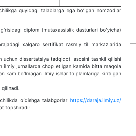
hilik
ga quyidagi talablarga ega b
o
ʻ
lgan
nomzod
lar
ʻgʻ
risidagi diplom (mutaxassislik dasturlari b
oʻ
yicha)
ajadagi xalqaro sertifikat
rasmiy til markazlarida
h uchun dissertatsiya tadqiqoti asosini tashkil qilishi
an ilmiy jurnallarda chop etilgan kamida bitta maqola
dan kam b
oʻ
lmagan ilmiy ishlar t
oʻ
plamlariga kiritilgan
qilinadi.
hilik
da
oʻ
qishga talabgorlar
https://daraja.ilmiy.uz/
jat topshiradi
: