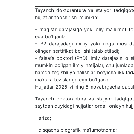
T
ayanch doktorantura
va stajyor tadqiqotc
hujjatlar topshirishi mumkin
:
–
magistr darajasiga yoki oliy ma’lumot t
o
ega b
oʻ
lganlar;
–
B2 darajadagi milliy yoki unga mos dar
olingan sertifikat
bo‘lishi talab etiladi
;
–
falsafa doktori (PhD) ilmiy darajasini olis
mumkin b
oʻ
lgan ilmiy natijalar, shu jumlad
hamda tegishli y
oʻ
nalishlar b
oʻ
yicha ikkita
ma’ruza tezislariga ega b
oʻ
lganlar
.
Hujjatlar 202
5
-yil
ning
5-noyabr
gacha qabul 
Tayanch doktorantura
va stajyor tadqiqotc
saytdan
quyidagi hujjatlar
orqali onlayn
huj
- ariza;
- qisqacha biografik ma’lumotnoma;