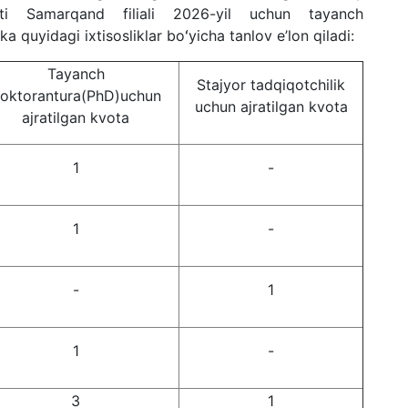
teti
Samarqand filiali 202
6
-
yil uchun tayanch
kka
quyidagi ixtisosliklar
bo
ʻ
yicha
tanlov e’lon qiladi:
Tayanch
Stajyor tadqiqotchilik
oktorantura(PhD)
uchun
uchun ajratilgan kvota
ajratilgan kvota
1
-
1
-
-
1
1
-
3
1