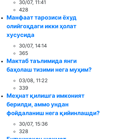
30/07, 11:41
428
Манфаат тарозиси ёхуд
олийгоҳдаги икки ҳолат
хусусида
30/07, 14:14
365
Мактаб таълимида янги
баҳолаш тизими нега муҳим?
03/08, 11:22
339
Меҳнат қилишга имконият
берилди, аммо ундан
фойдаланиш нега қийинлашди?
30/07, 15:36
328