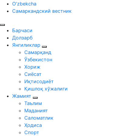
O'zbekcha
Самаркандский вестник
Барчаси
Долзарб
Янгиликлар
Самарқанд
Ўзбекистон
Хориж
Сиёсат
Иқтисодиёт
Қишлоқ хўжалиги
Жамият
Таълим
Маданият
Саломатлик
Ҳодиса
Спорт