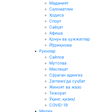
Маданият
Саломатлик
Ҳодиса
Спорт
Саёҳат
Афиша
Қонун ва ҳужжатлар
Йўриқнома
Рукнлар
Сайлов
Мутолаа
Маслаҳат
Сўраган эдингиз
Zarnews'да суҳбат
Жиноят ва жазо
Тижорат
Ўқинг, қизиқ!
COVID-19
Медиа