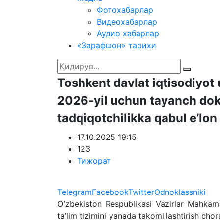
Фотохабарлар
Видеохабарлар
Аудио хабарлар
«Зарафшон» тарихи
Toshkent davlat iqtisodiyot 
2026-yil uchun tayanch dok
tadqiqotchilikka qabul e’lon 
17.10.2025 19:15
123
Тижорат
Telegram
Facebook
Twitter
Odnoklassniki
O
ʻ
zbekiston Respublikasi Vazirlar Mahkam
ta’lim tizimini yanada takomillashtirish chora