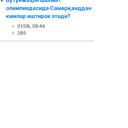
Бутунжаҳон шахмат
олимпиадасида Самарқанддан
кимлар иштирок этади?
01/08, 09:44
285