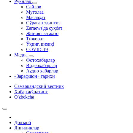
Рукнлар
Сайлов
Мутолаа
Маслаҳат
Сўраган эдингиз
Zarnews'да суҳбат
Жиноят ва жазо
Тижорат
Ўқинг, қизиқ!
COVID-19
Медиа
Фотохабарлар
Видеохабарлар
Аудио хабарлар
«Зарафшон» тарихи
Самаркандский вестник
Хабар жўнатинг
O'zbekcha
Долзарб
Янгиликлар