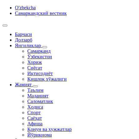
O'zbekcha
Самаркандский вестник
Барчаси
Долзарб
Янгиликлар
Самарқанд
Ўзбекистон
Хориж
Сиёсат
Иқтисодиёт
Қишлоқ хўжалиги
Жамият
Таълим
Маданият
Саломатлик
Ҳодиса
Спорт
Саёҳат
Афиша
Қонун ва ҳужжатлар
Йўриқнома