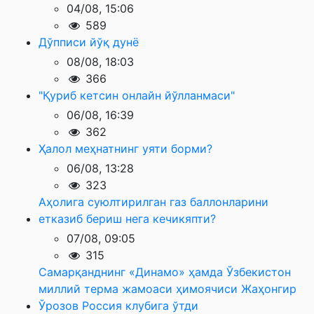
04/08, 15:06
589
Дўпписи йўқ дунё
08/08, 18:03
366
"Қуриб кетсин онлайн йўлланмаси"
06/08, 16:39
362
Ҳалол меҳнатнинг уяти борми?
06/08, 13:28
323
Аҳолига суюлтирилган газ баллонларини
етказиб бериш нега кечикяпти?
07/08, 09:05
315
Самарқанднинг «Динамо» ҳамда Ўзбекистон
миллий терма жамоаси ҳимоячиси Жаҳонгир
Ўрозов Россия клубига ўтди