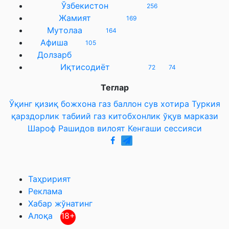
Ўзбекистон
256
Жамият
169
Мутолаа
164
Афиша
105
Долзарб
Иқтисодиёт
72
74
Теглар
Ўқинг қизиқ
божхона
газ баллон
сув
хотира
Туркия
қарздорлик
табиий газ
китобхонлик
ўқув маркази
Шароф Рашидов
вилоят Кенгаши сессияси
Таҳририят
Реклама
Хабар жўнатинг
Алоқа
18+