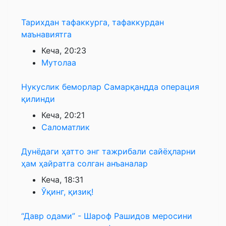
Тарихдан тафаккурга, тафаккурдан
маънавиятга
Кеча, 20:23
Мутолаа
Нукуслик беморлар Самарқандда операция
қилинди
Кеча, 20:21
Саломатлик
Дунёдаги ҳатто энг тажрибали сайёҳларни
ҳам ҳайратга солган анъаналар
Кеча, 18:31
Ўқинг, қизиқ!
“Давр одами” - Шароф Рашидов меросини