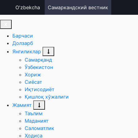
O'zbekcha
Самаркандский вестник
Барчаси
Долзарб
Янгиликлар
Самарқанд
Ўзбекистон
Хориж
Сиёсат
Иқтисодиёт
Қишлоқ хўжалиги
Жамият
Таълим
Маданият
Саломатлик
Ҳодиса