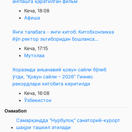
англашга қаратилган фильм
Кеча, 18:08
Афиша
Янги талабага - янги китоб: Китобхонликка
йўл ректор эътиборидан бошланса...
Кеча, 17:15
Мутолаа
Хоразмда анъанавий қовун сайли бўлиб
ўтди, “Қовун сайли – 2026” Гиннес
рекордлари китобига киритилди
Кеча, 16:08
Ўзбекистон
Оммабоп
Самарқандда "Нурбулоқ" санаторий-курорт
шаҳри ташкил этилади