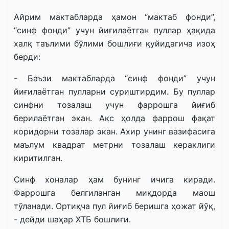
Айрим мактабларда ҳамон “мактаб фонди”,
“синф фонди” учун йиғилаётган пуллар ҳақида
халқ таълими бўлими бошлиғи қуйидагича изоҳ
берди:
- Баъзи мактабларда “синф фонди” учун
йиғилаётган пулларни суриштирдим. Бу пуллар
синфни тозалаш учун фаррошга йиғиб
берилаётган экан. Акс ҳолда фаррош фақат
коридорни тозалар экан. Ахир унинг вазифасига
маълум квадрат метрни тозалаш кераклиги
киритилган.
Синф хоналар ҳам бунинг ичига киради.
Фаррошга белгиланган миқдорда маош
тўланади. Ортиқча пул йиғиб беришга ҳожат йўқ,
- дейди шаҳар ХТБ бошлиғи.