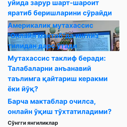
уйида зарур шарт-шароит
яратиб беришларини сўрайди
Америкалик мутахассис
"Онлайн мактаб"да инглиз
тилидан дарс ўтади
Мутахассис таклиф беради:
Талабаларни анъанавий
таълимга қайтариш керакми
ёки йўқ?
Барча мактаблар очилса,
онлайн ўқиш тўхтатиладими?
Сўнгги янгиликлар