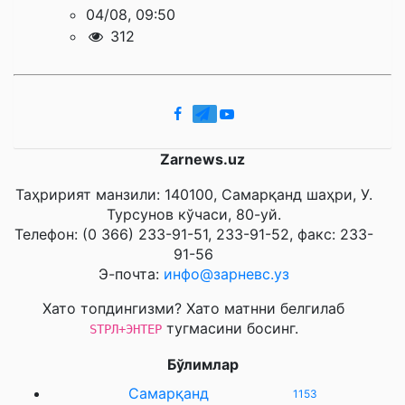
04/08, 09:50
312
Zarnews.uz
Таҳририят манзили: 140100, Самарқанд шаҳри, У.
Турсунов кўчаси, 80-уй.
Телефон: (0 366) 233-91-51, 233-91-52, факс: 233-
91-56
Э-почта:
инфо@зарневс.уз
Хато топдингизми? Хато матнни белгилаб
тугмасини босинг.
SТРЛ+ЭНТЕР
Бўлимлар
Самарқанд
1153