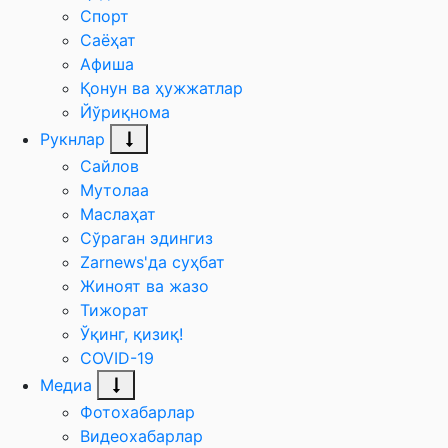
Спорт
Саёҳат
Афиша
Қонун ва ҳужжатлар
Йўриқнома
Рукнлар
Сайлов
Мутолаа
Маслаҳат
Сўраган эдингиз
Zarnews'да суҳбат
Жиноят ва жазо
Тижорат
Ўқинг, қизиқ!
COVID-19
Медиа
Фотохабарлар
Видеохабарлар