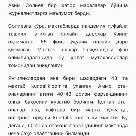
Азим Солиев бир қатор масалалар бўйича
журналистларга маълумот берди.
Солиевга кўра, мактабларда пандемия туфайли
ташкил этилган онлайн дарслар ўзини
оқламаган, 65 фоиз ўқувчи онлайн дарс
қилмаган. Мактаб, шаҳар босқичидаги фан
олимпиадаларида бу ҳолат мутахассислар
томонидан аниқланган.
Янгиликлардан яна бири шаҳардаги 43 та
мактаб kundalik.com’га уланган. Аммо ота-
оналарнинг атиги 40-43 фоизи фарзандининг
олган баҳосини кузатиб боряпти. Қолган ота-
оналар эса, ҳафтада бир марта бўлса-да,
интернет орқали kundalik.com’га кирмаяпти. Бу
дегани, 60 фоиз ота-она фарзандининг мактабда
неча баҳо олаётганини билмайди.