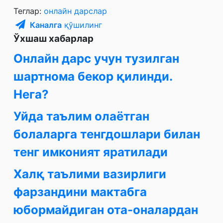
Теглар:
онлайн дарслар
Каналга
қўшилинг
Ўхшаш хабарлар
Онлайн дарс учун тузилган
шартнома бекор қилинди.
Нега?
Уйда таълим олаётган
болаларга тенгдошлари билан
тенг имконият яратилади
Халқ таълими вазирлиги
фарзандини мактабга
юбормайдиган ота-оналардан