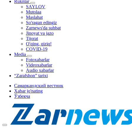
Ruknlar
SAYLOV
Mutolaa
Maslahat
So'ragan edingiz
Zarnews'da suhbat
Jinoyat va jazo
Tijorat
O'qing, qiziq!
COVID-19
Media
Fotoxabarlar
Videoxabarlar
Audio xabarlar
“Zarafshon” tarixi
Самаркандский вестник
Xabar jo'nating
Ўзбекча