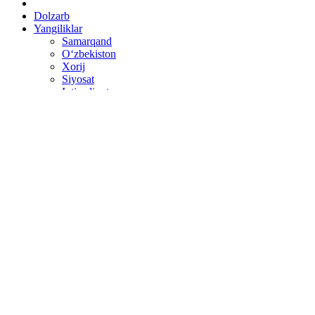
Dolzarb
Yangiliklar
Samarqand
O‘zbekiston
Xorij
Siyosat
Iqtisodiyot
Qishloq xo'jaligi
Jamiyat
Ta’lim
Madaniyat
Salomatlik
Hodisa
Sport
Sayohat
Afisha
Qonun va hujjatlar
Yo‘riqnoma
Ruknlar
SAYLOV
Mutolaa
Maslahat
So'ragan edingiz
Zarnews'da suhbat