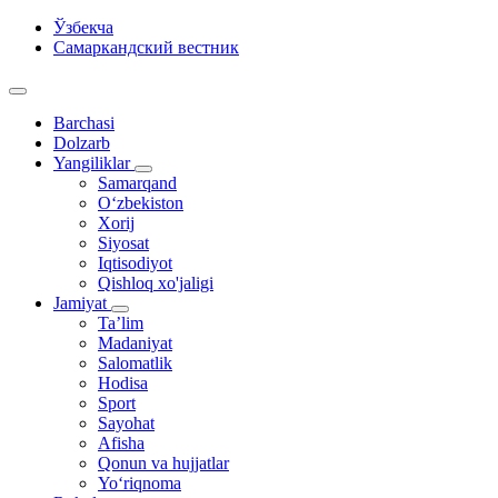
Ўзбекча
Самаркандский вестник
Barchasi
Dolzarb
Yangiliklar
Samarqand
O‘zbekiston
Xorij
Siyosat
Iqtisodiyot
Qishloq xo'jaligi
Jamiyat
Ta’lim
Madaniyat
Salomatlik
Hodisa
Sport
Sayohat
Afisha
Qonun va hujjatlar
Yo‘riqnoma