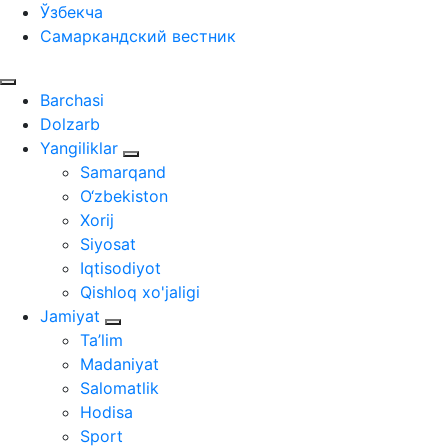
Ўзбекча
Самаркандский вестник
Barchasi
Dolzarb
Yangiliklar
Samarqand
O‘zbekiston
Xorij
Siyosat
Iqtisodiyot
Qishloq xo'jaligi
Jamiyat
Ta’lim
Madaniyat
Salomatlik
Hodisa
Sport