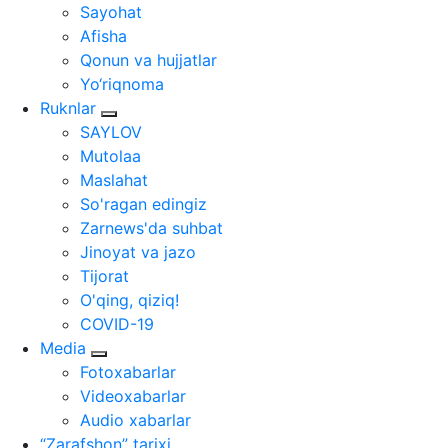
Sayohat
Afisha
Qonun va hujjatlar
Yo‘riqnoma
Ruknlar
SAYLOV
Mutolaa
Maslahat
So'ragan edingiz
Zarnews'da suhbat
Jinoyat va jazo
Tijorat
O'qing, qiziq!
COVID-19
Media
Fotoxabarlar
Videoxabarlar
Audio xabarlar
“Zarafshon” tarixi