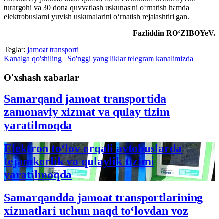
turargohi va 30 dona quvvatlash uskunasini o‘rnatish hamda
elektrobuslarni yuvish uskunalarini o‘rnatish rejalashtirilgan.
Fazliddin RO‘ZIBOYeV.
Teglar:
jamoat transporti
Kanalga
qo'shiling
So'nggi yangiliklar
telegram
kanalimizda
O'xshash xabarlar
Samarqand jamoat transportida
zamonaviy xizmat va qulay tizim
yaratilmoqda
Elektron to‘lov orqali avtobuslarda
tejamkorlik va qulaylik tizimi
yaratilmoqda
Samarqandda jamoat transportlarining
xizmatlari uchun naqd to‘lovdan voz