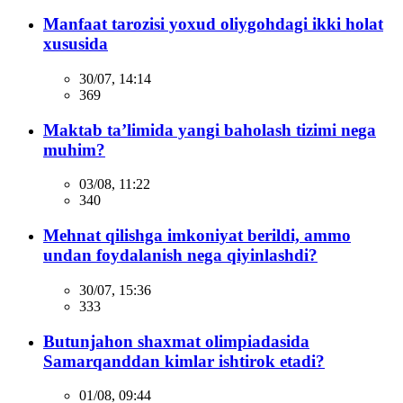
Manfaat tarozisi yoxud oliygohdagi ikki holat
xususida
30/07, 14:14
369
Maktab ta’limida yangi baholash tizimi nega
muhim?
03/08, 11:22
340
Mehnat qilishga imkoniyat berildi, ammo
undan foydalanish nega qiyinlashdi?
30/07, 15:36
333
Butunjahon shaxmat olimpiadasida
Samarqanddan kimlar ishtirok etadi?
01/08, 09:44