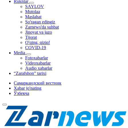
Ruknlar
SAYLOV
Mutolaa
Maslahat
So'ragan edingiz
Zarnews'da suhbat
Jinoyat va jazo
Tijorat
O'qing, qiziq!
COVID-19
Media
Fotoxabarlar
Videoxabarlar
Audio xabarlar
“Zarafshon” tarixi
Самаркандский вестник
Xabar jo'nating
Ўзбекча