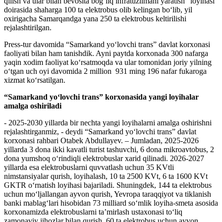
qilish va ular bilan bevosita bog‘liq infratuzilmani yaratish” loyihasi
doirasida shaharga 100 ta elektrobus olib kelingan bo‘lib, yil
oxirigacha Samarqandga yana 250 ta elektrobus keltirilishi
rejalashtirilgan.
Press-tur davomida “Samarkand yo‘lovchi trans” davlat korxonasi
faoliyati bilan ham tanishdik. Ayni paytda korxonada 300 nafarga
yaqin xodim faoliyat ko‘rsatmoqda va ular tomonidan joriy yilning
o‘tgan uch oyi davomida 2 million
931 ming 196 nafar fukaroga
xizmat ko‘rsatilgan.
“Samarkand yo‘lovchi trans” korxonasida yangi loyihalar
amalga oshiriladi
- 2025-2030 yillarda bir nechta yangi loyihalarni amalga oshirishni
rejalashtirganmiz, - deydi “Samarkand yo‘lovchi trans” davlat
korxonasi rahbari Otabek Abdullayev. – Jumladan, 2025-2026
yillarda 3 dona ikki kavatli turist tashuvchi, 6 dona mikroavtobus, 2
dona yumshoq o‘rindiqli elektrobuslar xarid qilinadi. 2026-2027
yillarda esa elektrobuslarni quvvatlash uchun 35 KVtli
nimstansiyalar qurish, loyihalash, 10 ta 2500 KVt, 6 ta 1600 KVt
GKTR o‘rnatish loyihasi bajariladi. Shuningdek, 144 ta elektrobus
uchun mo‘ljallangan ayvon qurish, Yevropa taraqqiyot va tiklanish
banki mablag‘lari hisobidan 73 milliard so‘mlik loyiha-smeta asosida
korxonamizda elektrobuslarni ta’mirlash ustaxonasi to‘liq
zamonaviy jihozlar bilan qurish, 60 ta elektrobus uchun ayvon