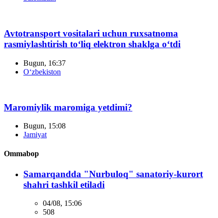
Avtotransport vositalari uchun ruxsatnoma
rasmiylashtirish to‘liq elektron shaklga o‘tdi
Bugun, 16:37
O‘zbekiston
Maromiylik maromiga yetdimi?
Bugun, 15:08
Jamiyat
Ommabop
Samarqandda "Nurbuloq" sanatoriy-kurort
shahri tashkil etiladi
04/08, 15:06
508