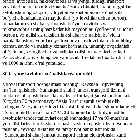
binosi, avtobuslar, mikroavtobuslar va yengil turdagi transport
vositalari uchun texnik xizmat ko‘rsatish binolari, avtoturargohlar,
avtobuslarning xalqaro, viloyatlar va shaharlararo yo‘nalishlar
bo‘yicha harakatlanish maydonlari (yo‘lovchilar uchun perron),
tumanlararo va shahar yo‘nalishi bo‘yicha avtobus va
mikroavtobuslarning harakatlanish maydonlari (yo‘lovchilar uchun
perron), yo‘nalishsiz taksilarning shahar yo‘nalishi bo‘yicha
harakatlanish maydonlari, yo‘lovchi va haydovchilar uchun tibbiy
xizmat, savdo va maishiy xizmat ko‘rsatish, umumiy ovqatlanish
ob’yektlari, ko‘ngilochar va turli dam olish maydonlari bo‘ladi.
Avtovokzal joriy yilning sentyabr oyida foydalanishga topshiriladi
va 1000 ta ishni o‘rni yaratiladi.
30 ta yangi avtobus yo‘nalishlarga qo‘yildi
Viloyat transport boshqarmasi boshlig‘i Ravshan Tojiyevning
ma’lum qilishicha, Samarqand shahri jamoat transporti tizimini
tubdan isloh qilish borasida amalga oshirilayotgan ishlar doirasida
Xitoydan 30 ta zamonaviy “Asia Star” rusumli avtobus olib
kelingan. Viloyatda yo‘lovchi tashish faoliyati bilan shug‘ullanuvchi
“Samarqand hamkor trans” MChJ tomonidan keltirilgan ushbu
avtobuslar tender tanlovlari orqali shahardagi 17 va 99-marshrut
yo‘nalishlariga brutto-shartnomasi asosida joylashtirilgan. Bundan
tashqari, Yevropa tiklanish va taraqqiyot banki ishtirokida
“Samarqand shahar jamoat transporti uchun elektrobuslar xarid