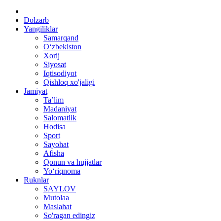
Dolzarb
Yangiliklar
Samarqand
O‘zbekiston
Xorij
Siyosat
Iqtisodiyot
Qishloq xo'jaligi
Jamiyat
Ta’lim
Madaniyat
Salomatlik
Hodisa
Sport
Sayohat
Afisha
Qonun va hujjatlar
Yo‘riqnoma
Ruknlar
SAYLOV
Mutolaa
Maslahat
So'ragan edingiz