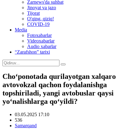
Zarnews'da suhbat
Jinoyat va jazo
Tijorat
O'qing, qiziq!
COVID-19
Media
Fotoxabarlar
Videoxabarlar
Audio xabarlar
“Zarafshon” tarixi
Cho‘ponotada qurilayotgan xalqaro
avtovokzal qachon foydalanishga
topshiriladi, yangi avtobuslar qaysi
yo‘nalishlarga qo‘yildi?
03.05.2025 17:10
536
Samarqand