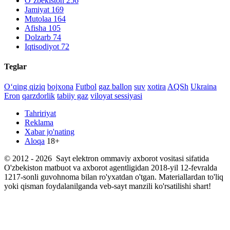
O‘zbekiston
256
Jamiyat
169
Mutolaa
164
Afisha
105
Dolzarb
74
Iqtisodiyot
72
Teglar
O‘qing qiziq
bojxona
Futbol
gaz ballon
suv
xotira
AQSh
Ukraina
Eron
qarzdorlik
tabiiy gaz
viloyat sessiyasi
Tahririyat
Reklama
Xabar jo'nating
Aloqa
18+
© 2012 - 2026 Sayt elektron ommaviy axborot vositasi sifatida
O'zbekiston matbuot va axborot agentligidan 2018-yil 12-fevralda
1217-sonli guvohnoma bilan ro'yxatdan o'tgan. Materiallardan to'liq
yoki qisman foydalanilganda veb-sayt manzili ko'rsatilishi shart!
ActiveMedia Solutions
tomonidan ishlab chiqilgan