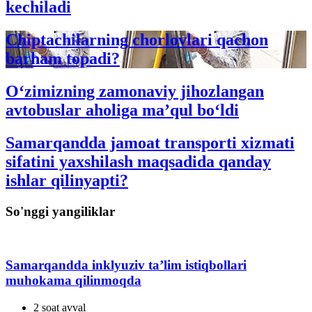
kechiladi
Chiptachilarning chorlovlari qachon
barham topadi?
O‘zimizning zamonaviy jihozlangan
avtobuslar aholiga ma’qul bo‘ldi
Samarqandda jamoat transporti xizmati
sifatini yaxshilash maqsadida qanday
ishlar qilinyapti?
So'nggi yangiliklar
Samarqandda inklyuziv ta’lim istiqbollari
muhokama qilinmoqda
2 soat avval