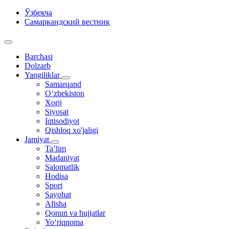
Ўзбекча
Самаркандский вестник
Barchasi
Dolzarb
Yangiliklar
Samarqand
O‘zbekiston
Xorij
Siyosat
Iqtisodiyot
Qishloq xo'jaligi
Jamiyat
Ta’lim
Madaniyat
Salomatlik
Hodisa
Sport
Sayohat
Afisha
Qonun va hujjatlar
Yo‘riqnoma