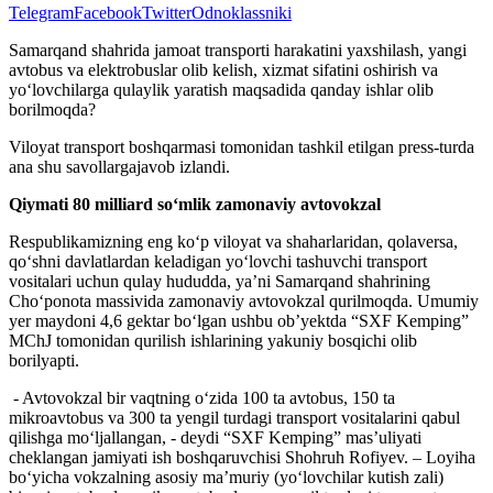
Telegram
Facebook
Twitter
Odnoklassniki
Samarqand shahrida jamoat transporti harakatini yaxshilash, yangi
avtobus va elektrobuslar olib kelish, xizmat sifatini oshirish va
yo‘lovchilarga qulaylik yaratish maqsadida qanday ishlar olib
borilmoqda?
Viloyat transport boshqarmasi tomonidan tashkil etilgan press-turda
ana shu savollargajavob izlandi.
Qiymati 80 milliard so‘mlik zamonaviy avtovokzal
Respublikamizning eng ko‘p viloyat va shaharlaridan, qolaversa,
qo‘shni davlatlardan keladigan yo‘lovchi tashuvchi transport
vositalari uchun qulay hududda, ya’ni Samarqand shahrining
Cho‘ponota massivida zamonaviy avtovokzal qurilmoqda. Umumiy
yer maydoni 4,6 gektar bo‘lgan ushbu ob’yektda “SXF Kemping”
MChJ tomonidan qurilish ishlarining yakuniy bosqichi olib
borilyapti.
- Avtovokzal bir vaqtning o‘zida 100 ta avtobus, 150 ta
mikroavtobus va 300 ta yengil turdagi transport vositalarini qabul
qilishga mo‘ljallangan, - deydi “SXF Kemping” mas’uliyati
cheklangan jamiyati ish boshqaruvchisi Shohruh Rofiyev. – Loyiha
bo‘yicha vokzalning asosiy ma’muriy (yo‘lovchilar kutish zali)