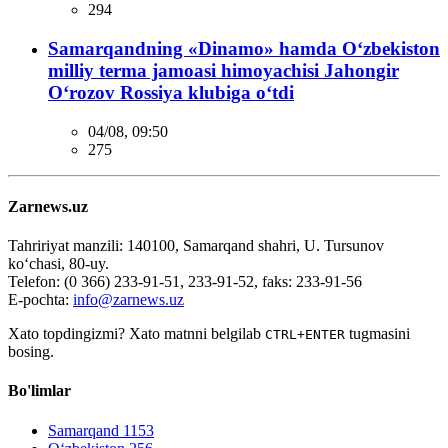
294
Samarqandning «Dinamo» hamda O‘zbekiston
milliy terma jamoasi himoyachisi Jahongir
O‘rozov Rossiya klubiga o‘tdi
04/08, 09:50
275
Zarnews.uz
Tahririyat manzili: 140100, Samarqand shahri, U. Tursunov
ko‘chasi, 80-uy.
Telefon: (0 366) 233-91-51, 233-91-52, faks: 233-91-56
E-pochta:
info@zarnews.uz
Xato topdingizmi? Xato matnni belgilab
tugmasini
CTRL+ENTER
bosing.
Bo'limlar
Samarqand
1153