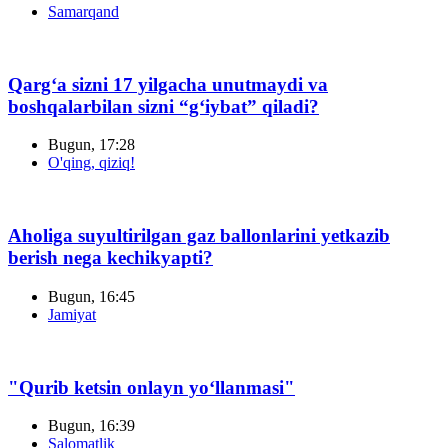
Samarqand
Qarg‘a sizni 17 yilgacha unutmaydi va
boshqalarbilan sizni “g‘iybat” qiladi?
Bugun, 17:28
O'qing, qiziq!
Aholiga suyultirilgan gaz ballonlarini yetkazib
berish nega kechikyapti?
Bugun, 16:45
Jamiyat
"Qurib ketsin onlayn yo‘llanmasi"
Bugun, 16:39
Salomatlik